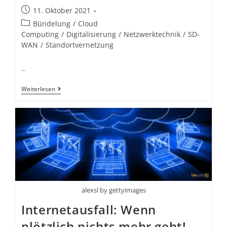
11. Oktober 2021
Bündelung
/
Cloud
Computing
/
Digitalisierung
/
Netzwerktechnik
/
SD-
WAN
/
Standortvernetzung
…
Weiterlesen
alexsl by gettyimages
Internetausfall: Wenn
plötzlich nichts mehr geht!