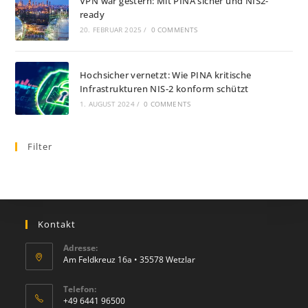
VPN war gestern: Mit PINA sicher und NIS2-
ready
20. FEBRUAR 2025
/
0 COMMENTS
Hochsicher vernetzt: Wie PINA kritische
Infrastrukturen NIS-2 konform schützt
1. AUGUST 2024
/
0 COMMENTS
Filter
Kontakt
Adresse:
Am Feldkreuz 16a • 35578 Wetzlar
Telefon:
+49 6441 96500