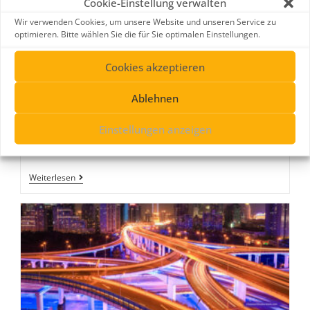
Cookie-Einstellung verwalten
Wir verwenden Cookies, um unsere Website und unseren Service zu
optimieren. Bitte wählen Sie die für Sie optimalen Einstellungen.
metamorworks by gettyimages
Cookies akzeptieren
SD-WAN: Die Trends 2019
Ablehnen
7. Dezember 2018
Cloud Computing
/
SD-WAN
Einstellungen anzeigen
…
Weiterlesen