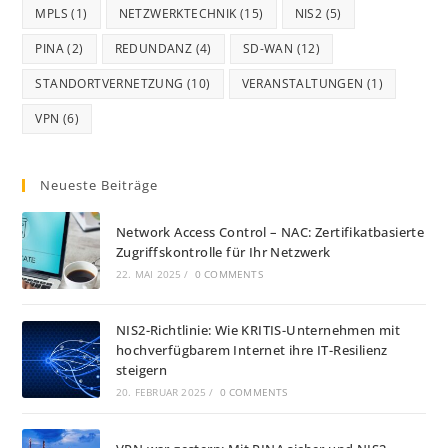
MPLS
(1)
NETZWERKTECHNIK
(15)
NIS2
(5)
PINA
(2)
REDUNDANZ
(4)
SD-WAN
(12)
STANDORTVERNETZUNG
(10)
VERANSTALTUNGEN
(1)
VPN
(6)
Neueste Beiträge
Network Access Control – NAC: Zertifikatbasierte
Zugriffskontrolle für Ihr Netzwerk
22. MAI 2025
/
0 COMMENTS
NIS2-Richtlinie: Wie KRITIS-Unternehmen mit
hochverfügbarem Internet ihre IT-Resilienz
steigern
20. FEBRUAR 2025
/
0 COMMENTS