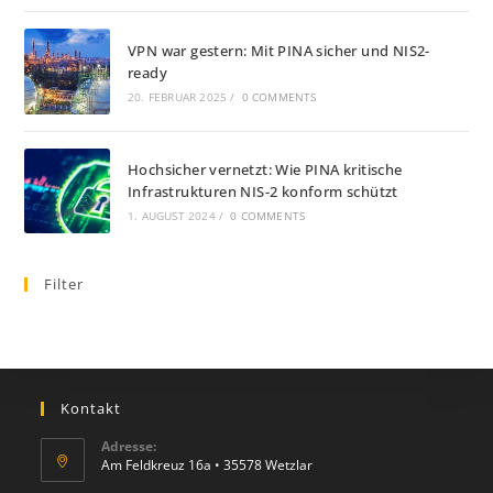
VPN war gestern: Mit PINA sicher und NIS2-
ready
20. FEBRUAR 2025
/
0 COMMENTS
Hochsicher vernetzt: Wie PINA kritische
Infrastrukturen NIS-2 konform schützt
1. AUGUST 2024
/
0 COMMENTS
Filter
Kontakt
Adresse:
Am Feldkreuz 16a • 35578 Wetzlar