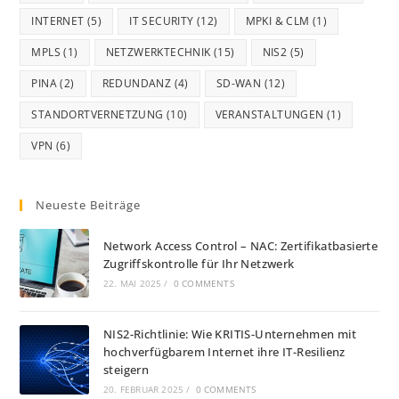
INTERNET
(5)
IT SECURITY
(12)
MPKI & CLM
(1)
MPLS
(1)
NETZWERKTECHNIK
(15)
NIS2
(5)
PINA
(2)
REDUNDANZ
(4)
SD-WAN
(12)
STANDORTVERNETZUNG
(10)
VERANSTALTUNGEN
(1)
VPN
(6)
Neueste Beiträge
Network Access Control – NAC: Zertifikatbasierte
Zugriffskontrolle für Ihr Netzwerk
22. MAI 2025
/
0 COMMENTS
NIS2-Richtlinie: Wie KRITIS-Unternehmen mit
hochverfügbarem Internet ihre IT-Resilienz
steigern
20. FEBRUAR 2025
/
0 COMMENTS