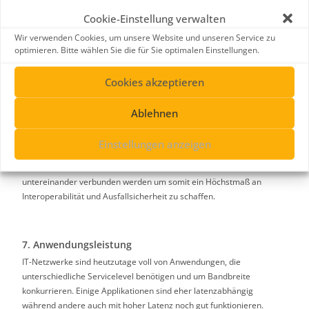
Cloud bereitgestellt und vom SASE-Anbieter als Service angeboten.
Cookie-Einstellung verwalten
Wir verwenden Cookies, um unsere Website und unseren Service zu
Bei
Cloud onRamp
handelt es sich um eine Reihe von Funktionen, die
optimieren. Bitte wählen Sie die für Sie optimalen Einstellungen.
das SD-WAN Overlay Netz um eine öffentliche Cloud-Instanz
erweitern. Dadurch können Zweigstellen, zentrale Standorte und
Cookies akzeptieren
Rechenzentren das SD-WAN nutzen, um den besten Weg zum
Erreichen der Anwendungen zu finden, welche in privaten VPCs
innerhalb eines öffentlichen Cloud-Anbieters wie AWS, Azure oder
Ablehnen
Google gehostet werden.
Einstellungen anzeigen
Es kann aber auch eine
Multi – Cloud Connectivity
realisiert werden,
indem verschiedene Cloud Instanzen bei diversen Anbietern
untereinander verbunden werden um somit ein Höchstmaß an
Interoperabilität und Ausfallsicherheit zu schaffen.
7. Anwendungsleistung
IT-Netzwerke sind heutzutage voll von Anwendungen, die
unterschiedliche Servicelevel benötigen und um Bandbreite
konkurrieren. Einige Applikationen sind eher latenzabhängig
während andere auch mit hoher Latenz noch gut funktionieren.