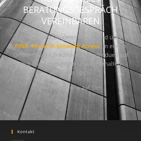
BERATUNGSGESPRÄCH
VEREINBAREN
Wir beraten Sie gerne umfassend über
PINA: Privat IP-Network Access
.
In einem
Online Gespräch können wir individuell auf
Ihre Fragen eingehen und Sie erhalten
wertvolle Tipps.
Wir freuen uns auf Sie!
Kontakt