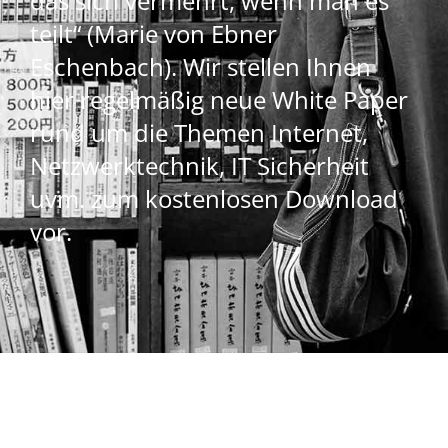
das sich vermehrt, wenn man es
teilt“ (Marie von Ebner
Eschenbach). Wir stellen Ihnen
hier regelmäßig neue White Paper
rund um die Themen Internet,
Netzwerktechnik, IT Sicherheit
uvm. zum kostenlosen Download
vor.