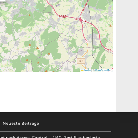
Leaflet
|
©
OpenStreetMap
Neueste Beiträge
etwork Access Control – NAC: Zertifikatbasierte