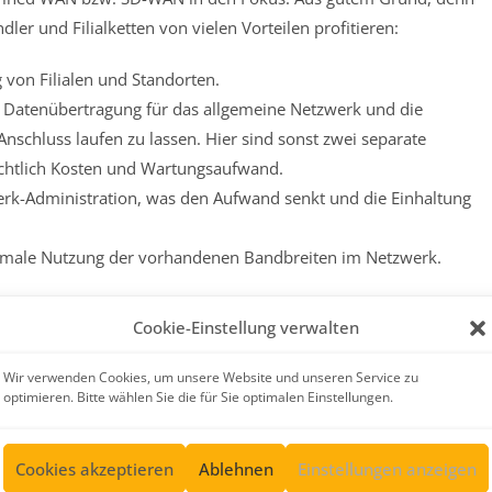
er und Filialketten von vielen Vorteilen profitieren:
 von Filialen und Standorten.
 Datenübertragung für das allgemeine Netzwerk und die
nschluss laufen zu lassen. Hier sind sonst zwei separate
sichtlich Kosten und Wartungsaufwand.
erk-Administration, was den Aufwand senkt und die Einhaltung
timale Nutzung der vorhandenen Bandbreiten im Netzwerk.
ösung von VeloCloud, now part of
Cookie-Einstellung verwalten
Wir verwenden Cookies, um unsere Website und unseren Service zu
t of VMware sind wir in der Lage, Händlern,
optimieren. Bitte wählen Sie die für Sie optimalen Einstellungen.
forme SD-WAN-Lösungen anbieten zu können. Die Produkte zählen
Zertifizierung erzielt werden konnte.
Cookies akzeptieren
Ablehnen
Einstellungen anzeigen