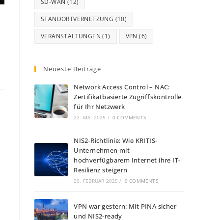
SD-WAN
(12)
STANDORTVERNETZUNG
(10)
VERANSTALTUNGEN
(1)
VPN
(6)
Neueste Beiträge
Network Access Control – NAC:
Zertifikatbasierte Zugriffskontrolle
für Ihr Netzwerk
22. MAI 2025
/
0 COMMENTS
NIS2-Richtlinie: Wie KRITIS-
Unternehmen mit
hochverfügbarem Internet ihre IT-
Resilienz steigern
20. FEBRUAR 2025
/
0 COMMENTS
VPN war gestern: Mit PINA sicher
und NIS2-ready