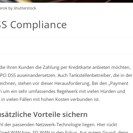
erok by shutterstock
SS Compliance
N
die ihren Kunden die Zahlung per Kreditkarte anbieten möchten,
PCI DSS auseinandersetzen. Auch Tankstellenbetreiber, die in der
eichnen, stehen vor dieser Herausforderung. Bei den „Payment
ich um ein sehr umfassendes Regelwerk mit vielen Hürden und
 in vielen Fällen mit hohen Kosten verbunden ist.
ätzliche Vorteile sichern
hl der passenden Netzwerk-Technologie liegen. Hier rückt
efined WAN bzw. SD-WAN in den Fokus. Aus gutem Grund, denn